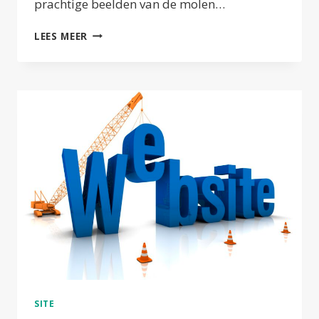
prachtige beelden van de molen…
DRONE
LEES MEER
BEELDEN
VAN
DE
MOLEN
SITE