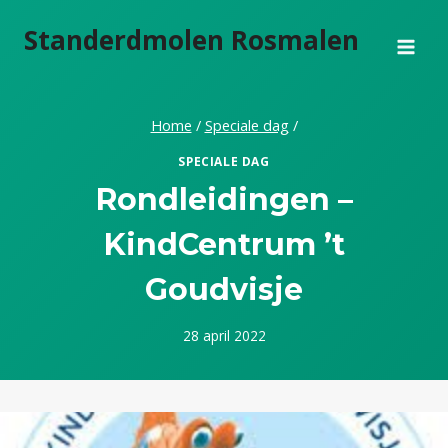
Doorgaan
Standerdmolen Rosmalen
naar
inhoud
Home
/
Speciale dag
/
SPECIALE DAG
Rondleidingen –
KindCentrum ’t
Goudvisje
28 april 2022