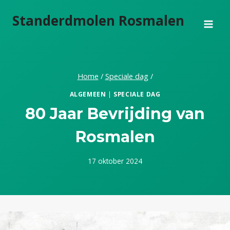
Doorgaan
Standerdmolen Rosmalen
naar
inhoud
Home
/
Speciale dag
/
ALGEMEEN
|
SPECIALE DAG
80 Jaar Bevrijding van
Rosmalen
17 oktober 2024