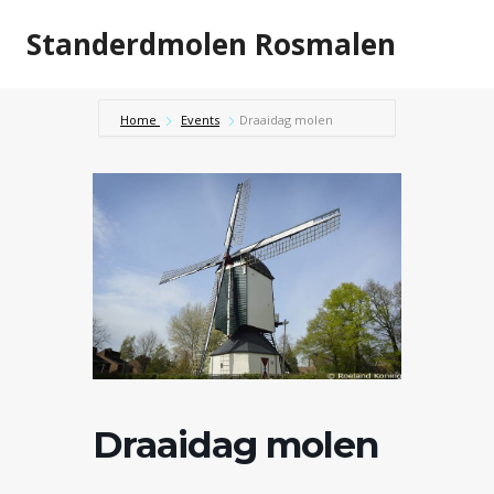
Doorgaan
Standerdmolen Rosmalen
naar
inhoud
Home
Events
Draaidag molen
Draaidag molen