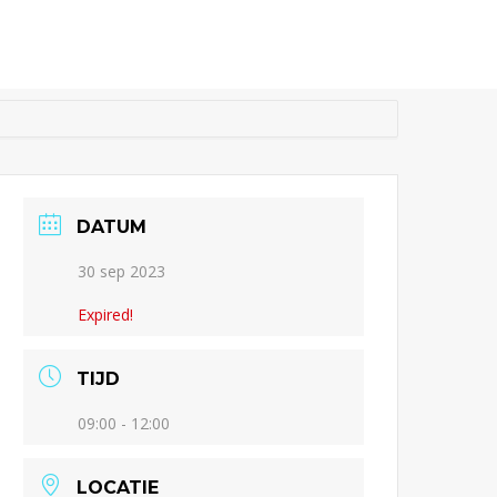
Activiteiten
Nieuws
Over ons
Contact
DATUM
30 sep 2023
Expired!
TIJD
09:00 - 12:00
LOCATIE