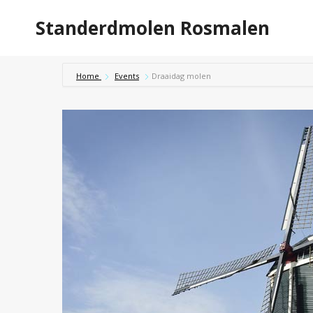
Doorgaan
Standerdmolen Rosmalen
naar
inhoud
Home
Events
Draaidag molen