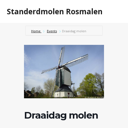
Doorgaan
Standerdmolen Rosmalen
naar
inhoud
Home
Events
Draaidag molen
Draaidag molen