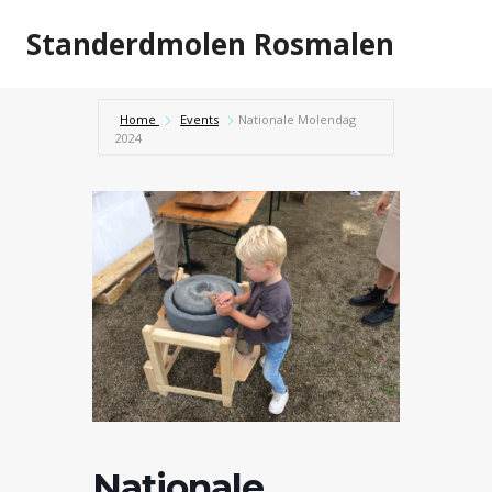
Doorgaan
Standerdmolen Rosmalen
naar
inhoud
Home
Events
Nationale Molendag
2024
Nationale