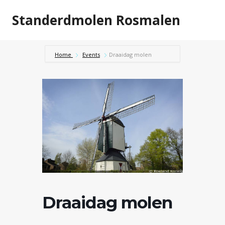
Doorgaan
Standerdmolen Rosmalen
naar
inhoud
Home
Events
Draaidag molen
Draaidag molen