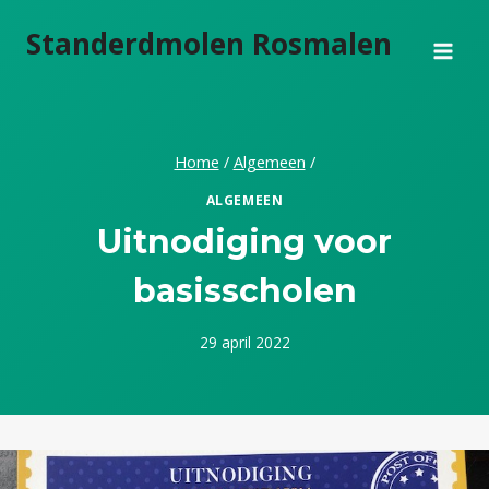
Doorgaan
Standerdmolen Rosmalen
naar
inhoud
Home
/
Algemeen
/
ALGEMEEN
Uitnodiging voor
basisscholen
29 april 2022