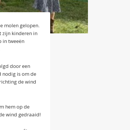
de molen gelopen.
 zijn kinderen in
 in tweeën
.
olgd door een
d nodig is om de
richting de wind
m hem op de
 de wind gedraaid!