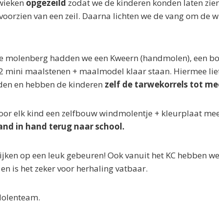
 wieken
opgezeild
zodat we de kinderen konden laten zien
voorzien van een zeil. Daarna lichten we de vang om de w
de molenberg hadden we een Kweern (handmolen), een b
 mini maalstenen + maalmodel klaar staan. Hiermee liet
den en hebben de kinderen
zelf de tarwekorrels tot m
oor elk kind een zelfbouw windmolentje + kleurplaat me
and in hand terug naar school.
jken op een leuk gebeuren! Ook vanuit het KC hebben we
en is het zeker voor herhaling vatbaar.
Molenteam.