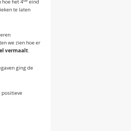
de
 hoe het 4
eind
ieken te laten
oeren
en we zien hoe er
eel vermaalt
.
egaven ging de
 positieve