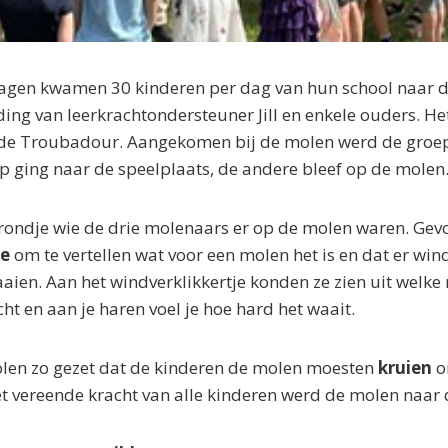
dagen kwamen 30 kinderen per dag van hun school naar 
ing van leerkrachtondersteuner Jill en enkele ouders. Het
 de Troubadour. Aangekomen bij de molen werd de groep
p ging naar de speelplaats, de andere bleef op de molen
lrondje wie de drie molenaars er op de molen waren. Gev
je
om te vertellen wat voor een molen het is en dat er win
aaien. Aan het windverklikkertje konden ze zien uit welke 
cht en aan je haren voel je hoe hard het waait.
en zo gezet dat de kinderen de molen moesten
kruien
o
et vereende kracht van alle kinderen werd de molen naar