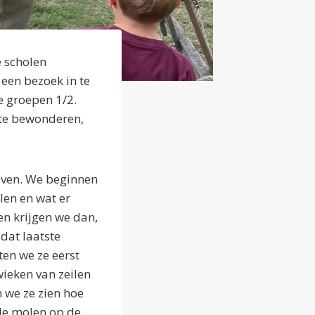
 scholen
een bezoek in te
e groepen 1/2.
te bewonderen,
even. We beginnen
len en wat er
n krijgen we dan,
dat laatste
ten we ze eerst
wieken van zeilen
 we ze zien hoe
de molen op de