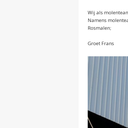
Wij als molenteam
Namens molente
Ro
Groet Frans