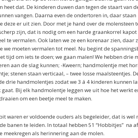
en heet dat. De kinderen duwen dan tegen de staart van 
unnen vangen. Daarna even de ondertoren in, daar staa
 deze er uit zien. Door met je hand over de molensteen te
 scherp zijn, dat is nodig om een harde graankorrel kapot
eel te vermalen. Ook laten we ze een korenaar zien, daar z
ie we moeten vermalen tot meel. Nu begint de spanningsb
t tijd om iets te doen; we gaan malen! We hebben drie 
ren aan de slag kunnen; -Kweern; handmolentje met hori
e; stenen staan verticaal, – twee losse maalsteentjes. D
de drie handmolentjes zodat we 3 á 4 kinderen kunnen la
 gaat. Bij elk handmolentje leggen we uit hoe het werkt e
ddraaien om een beetje meel te maken.
it waren er voldoende ouders als begeleider, dat is wel
de banen te leiden. In totaal hebben 51 “Hobbitjes” na a
e meekregen als herinnering aan de molen.