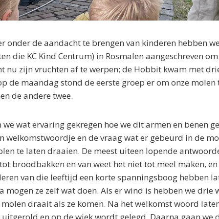
 onder de aandacht te brengen van kinderen hebben we
ten die KC Kind Centrum) in Rosmalen aangeschreven om 
nt nu zijn vruchten af te werpen; de Hobbit kwam met dri
op de maandag stond de eerste groep er om onze molen 
n de andere twee.
 we wat ervaring gekregen hoe we dit armen en benen g
en welkomstwoordje en de vraag wat er gebeurd in de mo
len te laten draaien. De meest uiteen lopende antwoorde
tot broodbakken en van weet het niet tot meel maken, en 
eren van die leeftijd een korte spanningsboog hebben la
a mogen ze zelf wat doen. Als er wind is hebben we drie 
 molen draait als ze komen. Na het welkomst woord laten
t uitgerold en op de wiek wordt gelegd. Daarna gaan we 