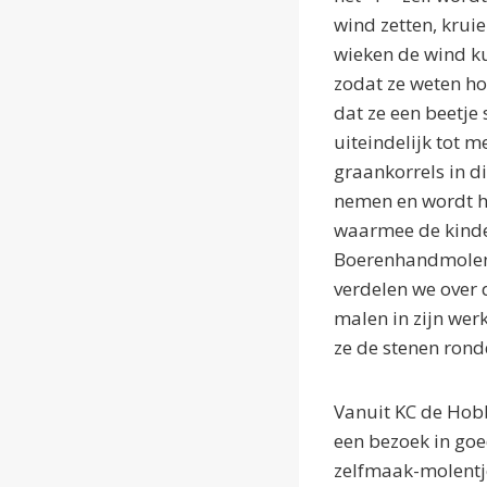
wind zetten, krui
wieken de wind k
zodat ze weten hoe
dat ze een beetje
uiteindelijk tot m
graankorrels in d
nemen en wordt he
waarmee de kinde
Boerenhandmolentj
verdelen we over 
malen in zijn werk
ze de stenen ron
Vanuit KC de Hobb
een bezoek in goe
zelfmaak-molentj