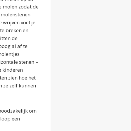
de molen zodat de
n molenstenen
 wrijven voel je
 te breken en
itten de
oog al af te
molentjes
zontale stenen –
e kinderen
ten zien hoe het
n ze zelf kunnen
 noodzakelijk om
floop een