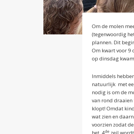
Om de molen meer
(tegenwoordig he
plannen. Dit begi
Om kwart voor 9 
op dinsdag kwame
Inmiddels hebben
natuurlijk met e
nodig is om de mo
van rond draaien 
klopt! Omdat kind
wat zien en daarn
voorzien zodat de
de
het 4
zeil word