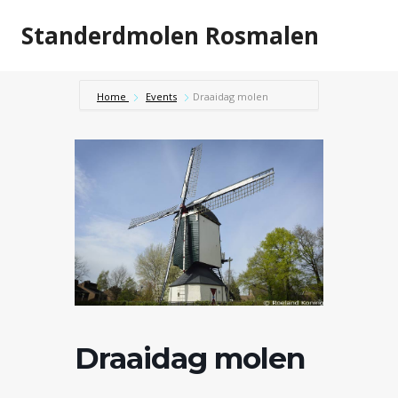
Doorgaan
Standerdmolen Rosmalen
naar
inhoud
Home
Events
Draaidag molen
Draaidag molen