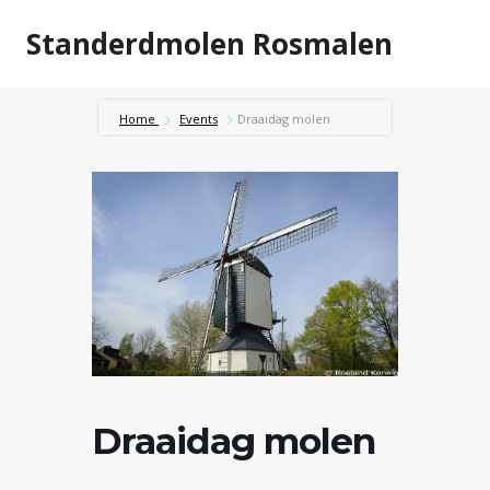
Doorgaan
Standerdmolen Rosmalen
naar
inhoud
Home
Events
Draaidag molen
Draaidag molen